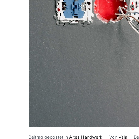
Beitrag gepostet in
Altes Handwerk
Von
Vala
Be