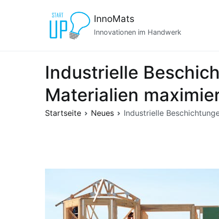
Zum
InnoMats
Inhalt
springen
Innovationen im Handwerk
Industrielle Beschi
Materialien maximie
Startseite
Neues
Industrielle Beschichtun