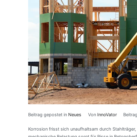
Beitrag gepostet in
Neues
Von
InnoVator
Beitra
Korrosion frisst sich unaufhaltsam durch Stahlträger
mechanische Belastung sorgt für Risse in Betonoberfl