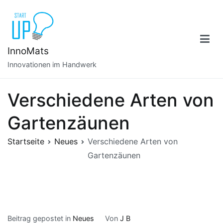
Zum
Inhalt
springen
InnoMats
Innovationen im Handwerk
Verschiedene Arten von
Gartenzäunen
Startseite
Neues
Verschiedene Arten von
Gartenzäunen
Beitrag gepostet in
Neues
Von
J B