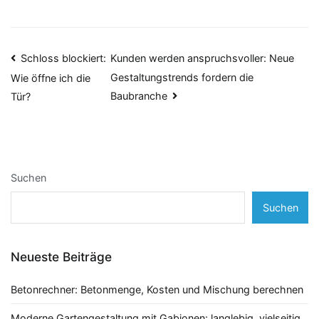
Beitragsnavigation
Schloss blockiert:
Kunden werden anspruchsvoller: Neue
Gestaltungstrends fordern die
Wie öffne ich die
Baubranche
Tür?
Suchen
Suchen
Neueste Beiträge
Betonrechner: Betonmenge, Kosten und Mischung berechnen
Moderne Gartengestaltung mit Gabionen: langlebig, vielseitig